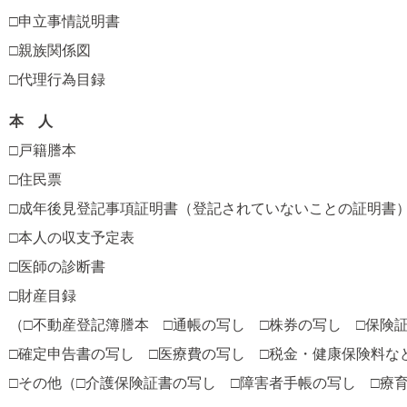
□申立事情説明書
□親族関係図
□代理行為目録
本 人
□戸籍謄本
□住民票
□成年後見登記事項証明書（登記されていないことの証明書
□本人の収支予定表
□医師の診断書
□財産目録
（□不動産登記簿謄本 □通帳の写し □株券の写し □保険
□確定申告書の写し □医療費の写し □税金・健康保険料な
□その他（□介護保険証書の写し □障害者手帳の写し □療