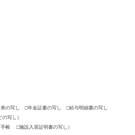
）
証券の写し □年金証書の写し □給与明細書の写し
どの写し）
育手帳 □施設入居証明書の写し）