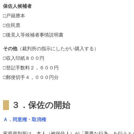
保佐人候補者
□戸籍謄本
□住民票
□後見人等候補者事情説明書
その他
（裁判所の指示にしたがい購入する）
□収入印紙８００円
□登記手数料２，６００円
□郵便切手４，０００円分
３．保佐の開始
Ａ．同意権・取消権
家庭裁判所は、本人（被保佐人）が「重要な行為」を行うと