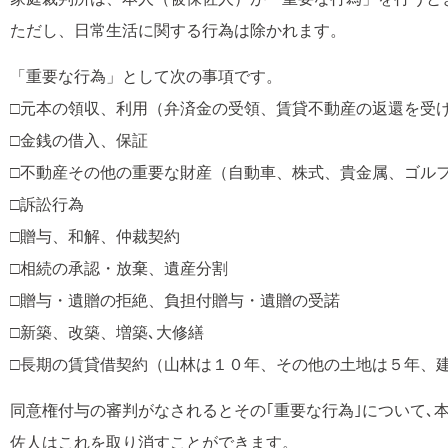
ただし、日常生活に関する行為は除かれます。
「重要な行為」として次の事項です。
□元本の領収、利用（弁済金の受領、賃貸不動産の返還を受
□金銭の借入、保証
□不動産その他の重要な財産（自動車、株式、貴金属、ゴル
□訴訟行為
□贈与、和解、仲裁契約
□相続の承認・放棄、遺産分割
□贈与・遺贈の拒絶、負担付贈与・遺贈の受諾
□新築、改築、増築､大修繕
□長期の賃貸借契約（山林は１０年、その他の土地は５年、
同意権付与の審判がなされるとその｢重要な行為｣について
佐人はこれを取り消すことができます。