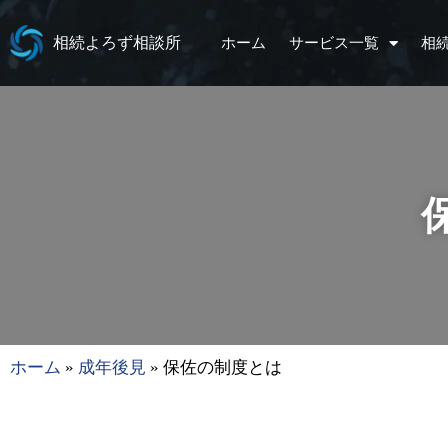
相続よろず相談所
ホーム
サービス一覧
相
ホーム
»
成年後見
»
保佐の制度とは