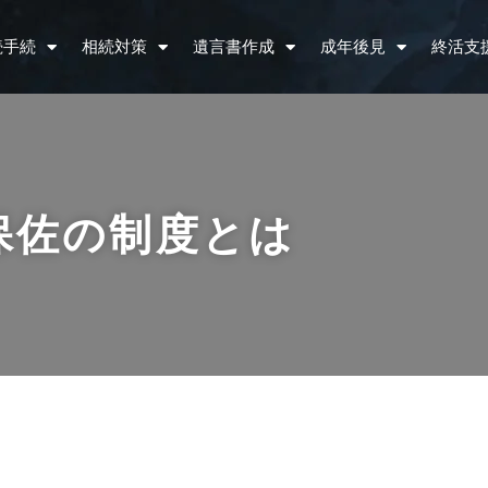
続手続
相続対策
遺言書作成
成年後見
終活支
保佐の制度とは