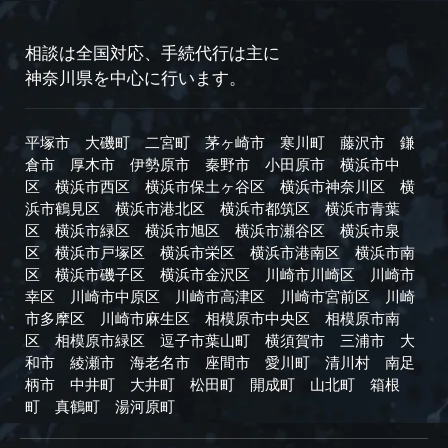
相談は全国対応、手続代行は主に
神奈川県を中心に行います。
平塚市
大磯町
二宮町
茅ヶ崎市
寒川町
藤沢市
鎌
倉市
厚木市
伊勢原市
秦野市
小田原市
横浜市中
区
横浜市西区
横浜市保土ヶ谷区
横浜市神奈川区
横
浜市鶴見区
横浜市港北区
横浜市都筑区
横浜市青葉
区
横浜市緑区
横浜市旭区
横浜市瀬谷区
横浜市泉
区
横浜市戸塚区
横浜市栄区
横浜市港南区
横浜市南
区
横浜市磯子区
横浜市金沢区
川崎市川崎区
川崎市
幸区
川崎市中原区
川崎市高津区
川崎市宮前区
川崎
市多摩区
川崎市麻生区
相模原市中央区
相模原市南
区
相模原市緑区
逗子市
葉山町
横須賀市
三浦市
大
和市
綾瀬市
海老名市
座間市
愛川町
清川村
南足
柄市
中井町
大井町
松田町
開成町
山北町
箱根
町
真鶴町
湯河原町