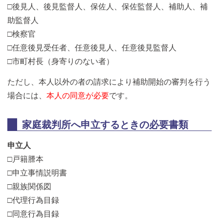
□後見人、後見監督人、保佐人、保佐監督人、補助人、補
助監督人
□検察官
□任意後見受任者、任意後見人、任意後見監督人
□市町村長（身寄りのない者）
ただし、本人以外の者の請求により補助開始の審判を行う
場合には、
本人の同意が必要
です。
家庭裁判所へ申立するときの必要書類
申立人
□戸籍謄本
□申立事情説明書
□親族関係図
□代理行為目録
□同意行為目録