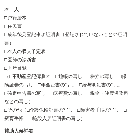
本 人
□戸籍謄本
□住民票
□成年後見登記事項証明書（登記されていないことの証明
書）
□本人の収支予定表
□医師の診断書
□財産目録
（□不動産登記簿謄本 □通帳の写し □株券の写し □保
険証券の写し □年金証書の写し □給与明細書の写し
□確定申告書の写し □医療費の写し □税金・健康保険料
などの写し）
□その他（□介護保険証書の写し □障害者手帳の写し □
療育手帳 □施設入居証明書の写し）
補助人候補者