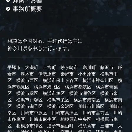
事務所概要
相談は全国対応、手続代行は主に
神奈川県を中心に行います。
平塚市
大磯町
二宮町
茅ヶ崎市
寒川町
藤沢市
鎌
倉市
厚木市
伊勢原市
秦野市
小田原市
横浜市中
区
横浜市西区
横浜市保土ヶ谷区
横浜市神奈川区
横
浜市鶴見区
横浜市港北区
横浜市都筑区
横浜市青葉
区
横浜市緑区
横浜市旭区
横浜市瀬谷区
横浜市泉
区
横浜市戸塚区
横浜市栄区
横浜市港南区
横浜市南
区
横浜市磯子区
横浜市金沢区
川崎市川崎区
川崎市
幸区
川崎市中原区
川崎市高津区
川崎市宮前区
川崎
市多摩区
川崎市麻生区
相模原市中央区
相模原市南
区
相模原市緑区
逗子市
葉山町
横須賀市
三浦市
大