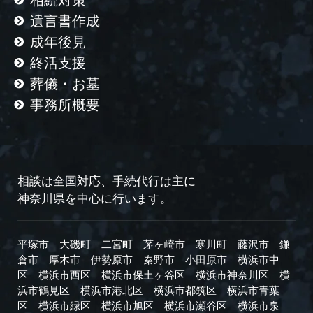
相続対策
遺言書作成
成年後見
終活支援
葬儀・お墓
事務所概要
相談は全国対応、手続代行は主に
神奈川県を中心に行います。
平塚市
大磯町
二宮町
茅ヶ崎市
寒川町
藤沢市
鎌
倉市
厚木市
伊勢原市
秦野市
小田原市
横浜市中
区
横浜市西区
横浜市保土ヶ谷区
横浜市神奈川区
横
浜市鶴見区
横浜市港北区
横浜市都筑区
横浜市青葉
区
横浜市緑区
横浜市旭区
横浜市瀬谷区
横浜市泉