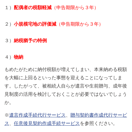
１）
配偶者の税額軽減
（申告期限から３年）
２）
小規模宅地の評価減
（申告期限から３年）
３）
納税猶予の特例
４）
物納
もめたがために納付税額が増えてしまい、本来納める税額
を大幅に上回るといった事態を迎えることになってしま
す。したがって、被相続人自らが遺言や生前贈与、成年後
見制度の活用を検討しておくことが必要ではないでしょう
か。
※
遺言作成手続代行サービス
、
贈与契約書作成代行サービ
ス
、
任意後見契約作成手続サービス
を参照ください。