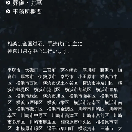
葬儀・お墓
事務所概要
相談は全国対応、手続代行は主に
神奈川県を中心に行います。
平塚市
大磯町
二宮町
茅ヶ崎市
寒川町
藤沢市
鎌
倉市
厚木市
伊勢原市
秦野市
小田原市
横浜市中
区
横浜市西区
横浜市保土ヶ谷区
横浜市神奈川区
横
浜市鶴見区
横浜市港北区
横浜市都筑区
横浜市青葉
区
横浜市緑区
横浜市旭区
横浜市瀬谷区
横浜市泉
区
横浜市戸塚区
横浜市栄区
横浜市港南区
横浜市南
区
横浜市磯子区
横浜市金沢区
川崎市川崎区
川崎市
幸区
川崎市中原区
川崎市高津区
川崎市宮前区
川崎
市多摩区
川崎市麻生区
相模原市中央区
相模原市南
区
相模原市緑区
逗子市
葉山町
横須賀市
三浦市
大