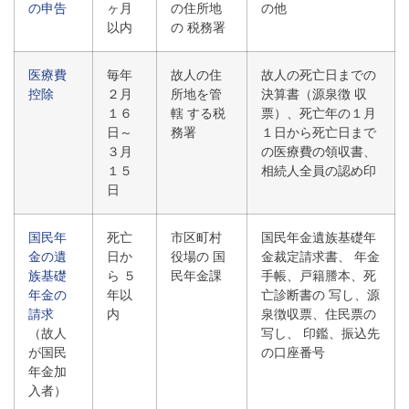
の申告
ヶ月
の住所地
の他
以内
の 税務署
医療費
毎年
故人の住
故人の死亡日までの
控除
２月
所地を管
決算書（源泉徴 収
１６
轄 する税
票）、死亡年の１月
日～
務署
１日から死亡日まで
３月
の医療費の領収書、
１５
相続人全員の認め印
日
国民年
死亡
市区町村
国民年金遺族基礎年
金の遺
日か
役場の 国
金裁定請求書、 年金
族基礎
ら ５
民年金課
手帳、戸籍謄本、死
年金の
年以
亡診断書の 写し、源
請求
内
泉徴収票、住民票の
（故人
写し、 印鑑、振込先
が国民
の口座番号
年金加
入者）