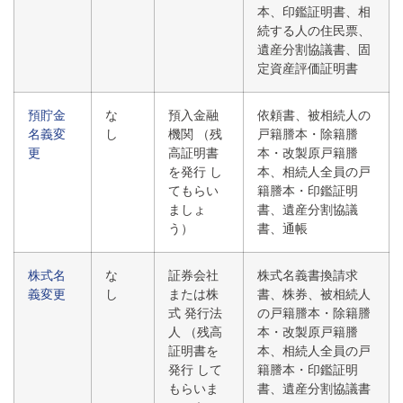
本、印鑑証明書、相
続する人の住民票、
遺産分割協議書、固
定資産評価証明書
預貯金
な
預入金融
依頼書、被相続人の
名義変
し
機関 （残
戸籍謄本・除籍謄
更
高証明書
本・改製原戸籍謄
を発行 し
本、相続人全員の戸
てもらい
籍謄本・印鑑証明
ましょ
書、遺産分割協議
う）
書、通帳
株式名
な
証券会社
株式名義書換請求
義変更
し
または株
書、株券、被相続人
式 発行法
の戸籍謄本・除籍謄
人 （残高
本・改製原戸籍謄
証明書を
本、相続人全員の戸
発行 して
籍謄本・印鑑証明
もらいま
書、遺産分割協議書