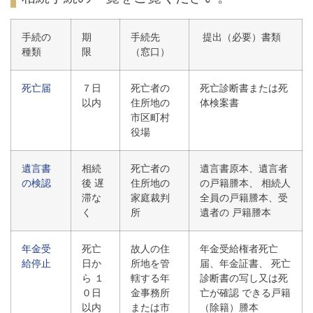
手続の
期
手続先
提出（必要）書類
種類
限
（窓口）
死亡届
７日
死亡者の
死亡診断書または死
以内
住所地の
体検案書
市区町村
役場
遺言書
相続
死亡者の
遺言書原本、遺言者
の検認
後 遅
住所地の
の戸籍謄本、 相続人
滞な
家庭裁判
全員の戸籍謄本、受
く
所
遺者の 戸籍謄本
年金受
死亡
故人の住
年金受給権者死亡
給停止
日か
所地を管
届、年金証書、 死亡
ら １
轄する年
診断書の写し又は死
０日
金事務所
亡が確認 できる戸籍
以内
または市
（除籍）謄本