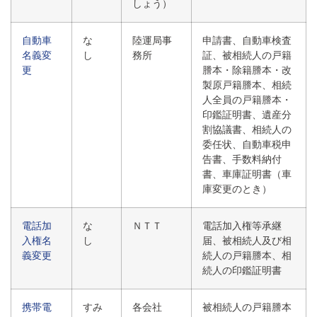
しょう）
自動車
な
陸運局事
申請書、自動車検査
名義変
し
務所
証、被相続人の戸籍
更
謄本・除籍謄本・改
製原戸籍謄本、相続
人全員の戸籍謄本・
印鑑証明書、遺産分
割協議書、相続人の
委任状、自動車税申
告書、手数料納付
書、車庫証明書（車
庫変更のとき）
電話加
な
ＮＴＴ
電話加入権等承継
入権名
し
届、被相続人及び相
義変更
続人の戸籍謄本、相
続人の印鑑証明書
携帯電
すみ
各会社
被相続人の戸籍謄本