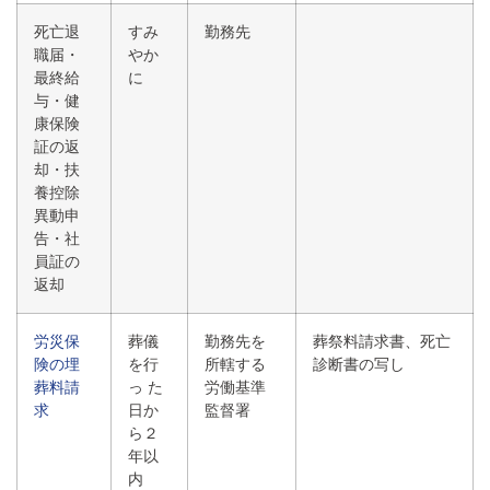
死亡退
すみ
勤務先
職届・
やか
最終給
に
与・健
康保険
証の返
却・扶
養控除
異動申
告・社
員証の
返却
労災保
葬儀
勤務先を
葬祭料請求書、死亡
険の
埋
を行
所轄する
診断書の写し
葬料請
っ た
労働基準
求
日か
監督署
ら２
年以
内