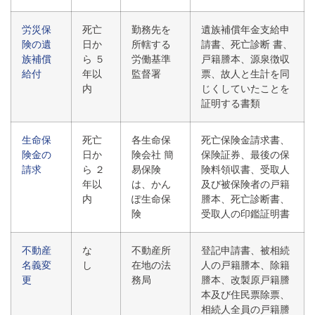
労災保
死亡
勤務先を
遺族補償年金支給申
険の遺
日か
所轄する
請書、死亡診断 書、
族補償
ら ５
労働基準
戸籍謄本、源泉徴収
給付
年以
監督署
票、故人と生計を同
内
じくしていたことを
証明する書類
生命保
死亡
各生命保
死亡保険金請求書、
険金の
日か
険会社 簡
保険証券、最後の保
請求
ら ２
易保険
険料領収書、受取人
年以
は、かん
及び被保険者の戸籍
内
ぽ生命保
謄本、死亡診断書、
険
受取人の印鑑証明書
不動産
な
不動産所
登記申請書、被相続
名義変
し
在地の法
人の戸籍謄本、除籍
更
務局
謄本、改製原戸籍謄
本及び住民票除票、
相続人全員の戸籍謄