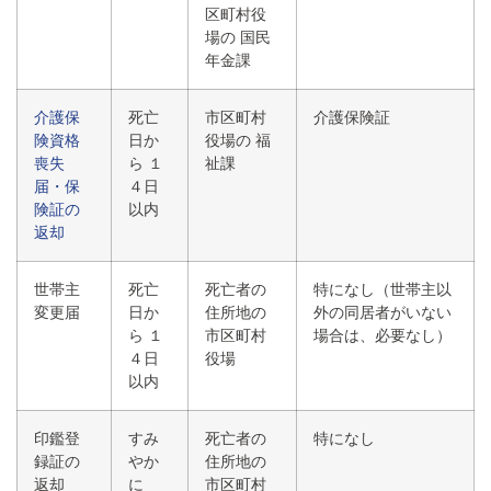
区町村役
場の 国民
年金課
介護保
死亡
市区町村
介護保険証
険資格
日か
役場の 福
喪失
ら １
祉課
届・保
４日
険証の
以内
返却
世帯主
死亡
死亡者の
特になし（世帯主以
変更届
日か
住所地の
外の同居者がいない
ら １
市区町村
場合は、必要なし）
４日
役場
以内
印鑑登
すみ
死亡者の
特になし
録証の
やか
住所地の
返却
に
市区町村