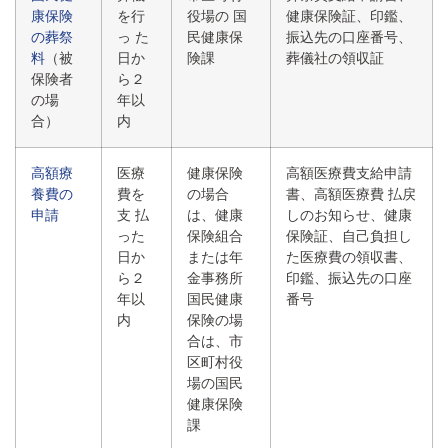
康保険
を行
役場の 国
健康保険証、印鑑、
の葬祭
っ た
民健康保
振込先の口座番号、
料
（被
日か
険課
葬儀社の領収証
保険者
ら２
の場
年以
合）
内
高額療
医療
健康保険
高額医療費支給申請
養費の
費を
の場合
書、高額医療費 払戻
申請
支 払
は、健康
しのお知らせ、健康
った
保険組合
保険証、自己負担し
日か
または年
た医療費の領収書、
ら２
金事務所
印鑑、振込先の口座
年以
国民健康
番号
内
保険の場
合は、市
区町村役
場の国民
健康保険
課