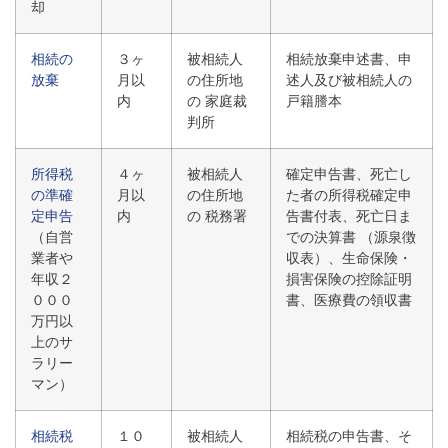
却
相続の
３ヶ
被相続人
相続放棄申述書、申
放棄
月以
の住所地
述人及び被相続人の
内
の 家庭裁
戸籍謄本
判所
所得税
４ヶ
被相続人
確定申告書、死亡し
の準確
月以
の住所地
た者の所得税確定申
定申告
内
の 税務署
告書付表、死亡日ま
（自営
での決算書 （源泉徴
業者や
収表）、生命保険・
年収２
損害保険の控除証明
０００
書、医療費の領収書
万円以
上のサ
ラリー
マン）
相続税
１０
被相続人
相続税の申告書、そ