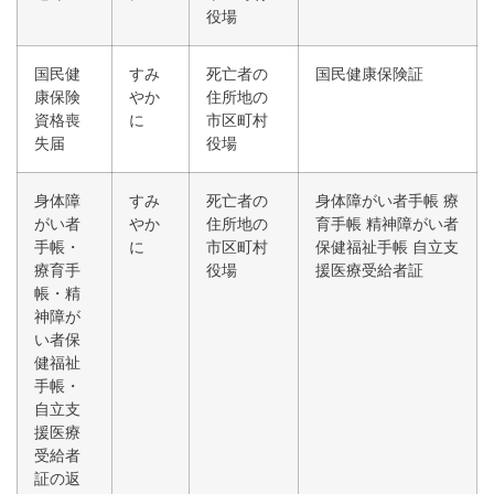
役場
国民健
すみ
死亡者の
国民健康保険証
康保険
やか
住所地の
資格喪
に
市区町村
失届
役場
身体障
すみ
死亡者の
身体障がい者手帳 療
がい者
やか
住所地の
育手帳 精神障がい者
手帳・
に
市区町村
保健福祉手帳 自立支
療育手
役場
援医療受給者証
帳・精
神障が
い者保
健福祉
手帳・
自立支
援医療
受給者
証の返