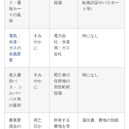
ド・通
役場
転免許証やパスポー
知カー
ト等）
ドの返
却
電気
・
すみ
電力会
特になし
水道
・
やか
社・水道
ガスの
に
局・ガス
名義変
会社
更
老人優
すみ
死亡者の
特になし
待パ
やか
住所地の
ス・ シ
に
市区町村
ルバー
役場
パス等
の返却
農業委
死亡
所有する
届出書、農地の別紙
員会の
日か
農地を管