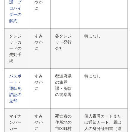
話
・
プ
やか
ロバイ
に
ダーの
解約
クレジ
すみ
各クレジ
特になし
ットカ
やか
ット発行
ードの
に
会社
失効手
続
パスポ
すみ
都道府県
特になし
ート
・
やか
の旅券
運転免
に
課・所轄
許証の
の警察署
返却
マイナ
すみ
死亡者の
個人番号カードまた
ンバー
やか
住所地の
は通知カード、届出
カー
に
市区町村
人の身分証明書（運