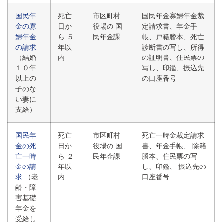
国民年
死亡
市区町村
国民年金寡婦年金裁
金の寡
日か
役場の 国
定請求書、年金手
婦年金
ら ５
民年金課
帳、戸籍謄本、死亡
の請求
年以
診断書の写し、所得
（結婚
内
の証明書、住民票の
１０年
写し、印鑑、振込先
以上の
の口座番号
子のな
い妻に
支給）
国民年
死亡
市区町村
死亡一時金裁定請求
金の死
日か
役場の 国
書、年金手帳、 除籍
亡一時
ら ２
民年金課
謄本、住民票の写
金の請
年以
し、印鑑、 振込先の
求
（老
内
口座番号
齢・障
害基礎
年金を
受給し