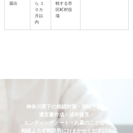
届出
ら １
轄する市
０カ
区町村役
月以
場
内
神奈川県下の相続対策・相続手続・
遺言書作成・成年後見・
エンディングノート・お墓のことなら
相続よろず相談所におまかせください！