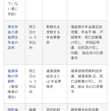
ていな
い者に
支給）
厚生年
死亡
勤務先を
遺族厚生年金裁定請
金の遺
日か
管轄する
求書、年金手 帳、戸
族厚生
ら ５
年金事務
籍謄本、死亡診断書
年金の
年以
所
の写し、 所得証明
請求
内
書、住民票の写し、
印鑑、 振込先の口座
番号
健康保
死亡
健康保険
健康保険埋葬料請求
険の埋
日か
組合また
書、健康保険 証、死
葬料
ら ２
は 年金事
亡診断書の写し、印
（被保
年以
務所
鑑、振込 先の口座番
険者の
内
号
場合）
国民健
葬儀
市区町村
葬祭費支給申請書、