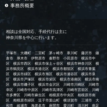
事務所概要
相談は全国対応、手続代行は主に
神奈川県を中心に行います。
平塚市
大磯町
二宮町
茅ヶ崎市
寒川町
藤沢市
鎌
倉市
厚木市
伊勢原市
秦野市
小田原市
横浜市中
区
横浜市西区
横浜市保土ヶ谷区
横浜市神奈川区
横
浜市鶴見区
横浜市港北区
横浜市都筑区
横浜市青葉
区
横浜市緑区
横浜市旭区
横浜市瀬谷区
横浜市泉
区
横浜市戸塚区
横浜市栄区
横浜市港南区
横浜市南
区
横浜市磯子区
横浜市金沢区
川崎市川崎区
川崎市
幸区
川崎市中原区
川崎市高津区
川崎市宮前区
川崎
市多摩区
川崎市麻生区
相模原市中央区
相模原市南
区
相模原市緑区
逗子市
葉山町
横須賀市
三浦市
大
和市
綾瀬市
海老名市
座間市
愛川町
清川村
南足