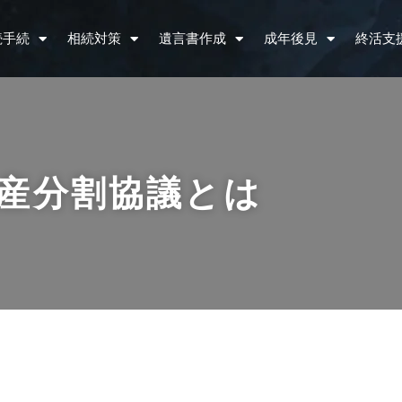
続手続
相続対策
遺言書作成
成年後見
終活支
産分割協議とは