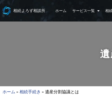
相続よろず相談所
ホーム
サービス一覧
相
遺
ホーム
»
相続手続き
»
遺産分割協議とは