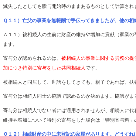
滅失したとしても贈与開始時のままあるものとして計算され
Ｑ１１）亡父の事業を無報酬で手伝ってきましたが、他の相
Ａ１１）被相続人の生前に財産の維持や増加に貢献（家業の
ます。
寄与分が認められるのは、
被相続人の事業に関する労務の提
加につき
特別に寄与をした共同相続人
です。
被相続人と同居して、世話をしてきても、親子であれば、扶
寄与分は相続人同士の協議で認めるのか決めます。協議がま
寄与分は相続人でない者には適用されませんが、相続人に代
維持や増加について特別の寄与をした場合は「特別寄与料」
Ｑ１２）相続財産の中に未登記の家屋があります。どうすれ