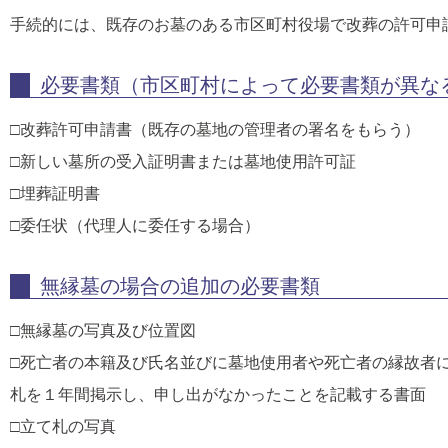
手続的には、既存のお墓のある市区町村役場で改葬の許可申
必要書類（市区町村によって必要書類が異な
□改葬許可申請書（既存の墓地の管理者の署名をもらう）
□新しい墓所の受入証明書または墓地使用許可証
□埋葬証明書
□委任状（代理人に委任する場合）
無縁墓の場合の追加の必要書類
□無縁墓の写真及び位置図
□死亡者の本籍及び氏名並びに墓地使用者や死亡者の縁故者
札を１年間掲示し、申し出がなかったことを記載する書面
□立て札の写真