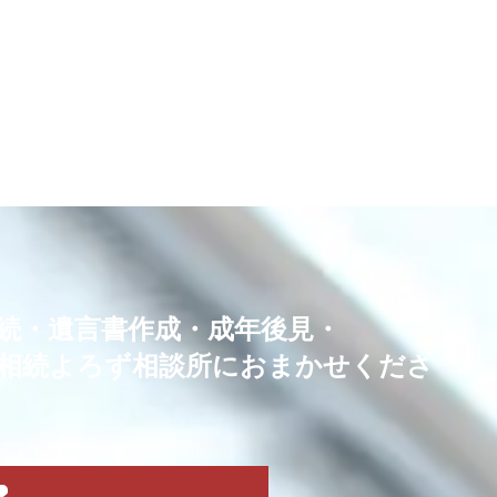
続・
遺言書作成・成年後見・
相続よろず相談所におまかせくださ
！