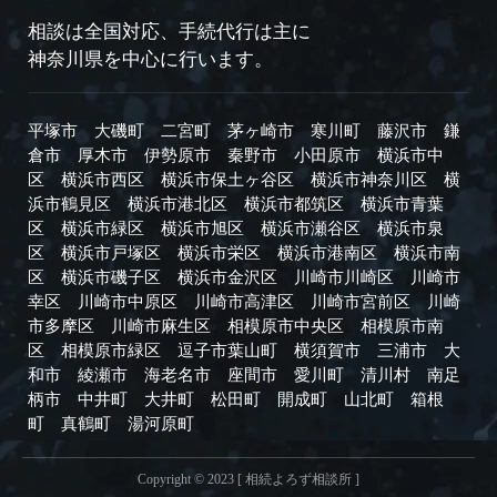
相談は全国対応、手続代行は主に
神奈川県を中心に行います。
平塚市
大磯町
二宮町
茅ヶ崎市
寒川町
藤沢市
鎌
倉市
厚木市
伊勢原市
秦野市
小田原市
横浜市中
区
横浜市西区
横浜市保土ヶ谷区
横浜市神奈川区
横
浜市鶴見区
横浜市港北区
横浜市都筑区
横浜市青葉
区
横浜市緑区
横浜市旭区
横浜市瀬谷区
横浜市泉
区
横浜市戸塚区
横浜市栄区
横浜市港南区
横浜市南
区
横浜市磯子区
横浜市金沢区
川崎市川崎区
川崎市
幸区
川崎市中原区
川崎市高津区
川崎市宮前区
川崎
市多摩区
川崎市麻生区
相模原市中央区
相模原市南
区
相模原市緑区
逗子市
葉山町
横須賀市
三浦市
大
和市
綾瀬市
海老名市
座間市
愛川町
清川村
南足
柄市
中井町
大井町
松田町
開成町
山北町
箱根
町
真鶴町
湯河原町
Copyright © 2023 [ 相続よろず相談所 ]