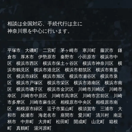
相談は全国対応、手続代行は主に
神奈川県を中心に行います。
平塚市
大磯町
二宮町
茅ヶ崎市
寒川町
藤沢市
鎌
倉市
厚木市
伊勢原市
秦野市
小田原市
横浜市中
区
横浜市西区
横浜市保土ヶ谷区
横浜市神奈川区
横
浜市鶴見区
横浜市港北区
横浜市都筑区
横浜市青葉
区
横浜市緑区
横浜市旭区
横浜市瀬谷区
横浜市泉
区
横浜市戸塚区
横浜市栄区
横浜市港南区
横浜市南
区
横浜市磯子区
横浜市金沢区
川崎市川崎区
川崎市
幸区
川崎市中原区
川崎市高津区
川崎市宮前区
川崎
市多摩区
川崎市麻生区
相模原市中央区
相模原市南
区
相模原市緑区
逗子市
葉山町
横須賀市
三浦市
大
和市
綾瀬市
海老名市
座間市
愛川町
清川村
南足
柄市
中井町
大井町
松田町
開成町
山北町
箱根
町
真鶴町
湯河原町