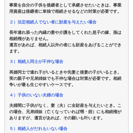
事業を自分の子供を後継者として承継させたいときは、事業
用資産は後継者に
単独で相続させるなどの対策が必要です。
２）法定相続人でない者に財産を与えたい場合
長年連れ添った内縁の妻や介護をしてくれた息子の嫁、孫は
相続権がありません。
遺言があれば、相続人以外の者にも財産をあげることができ
ます。
３）相続人同士が不仲な場合
再婚同士で連れ子がいるときや先妻と後妻の子がいるとき。
実の親子や兄弟姉妹
でも不仲な場合は対策が必要です。相続
争いが最も生じやすいケースです。
４）子供のいない夫婦の場合
夫婦間に子供がなく、妻（夫）に全財産を与えたいとき。こ
の場合、兄弟姉妹（亡くな
っていれば甥・姪）にも相続権が
ありますが、遺言があれば、その願いも叶います。
５）相続人がだれもいない場合