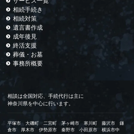
サービス一覧
相続手続き
相続対策
遺言書作成
成年後見
終活支援
葬儀・お墓
事務所概要
相談は全国対応、手続代行は主に
神奈川県を中心に行います。
平塚市
大磯町
二宮町
茅ヶ崎市
寒川町
藤沢市
鎌
倉市
厚木市
伊勢原市
秦野市
小田原市
横浜市中