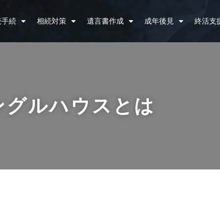
続手続
相続対策
遺言書作成
成年後見
終活支
ングルハウスとは