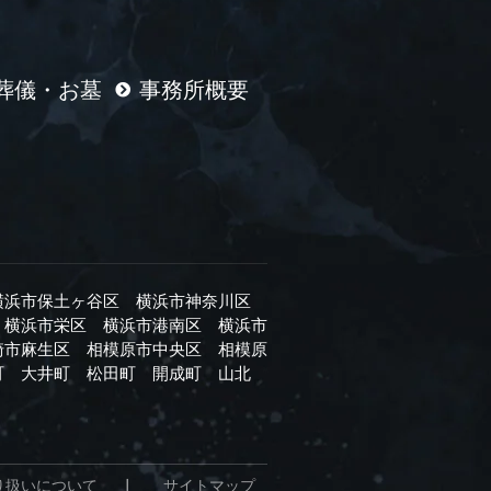
葬儀・お墓
事務所概要
横浜市保土ヶ谷区
横浜市神奈川区
横浜市栄区
横浜市港南区
横浜市
崎市麻生区
相模原市中央区
相模原
町
大井町
松田町
開成町
山北
り扱いについて
｜
サイトマップ