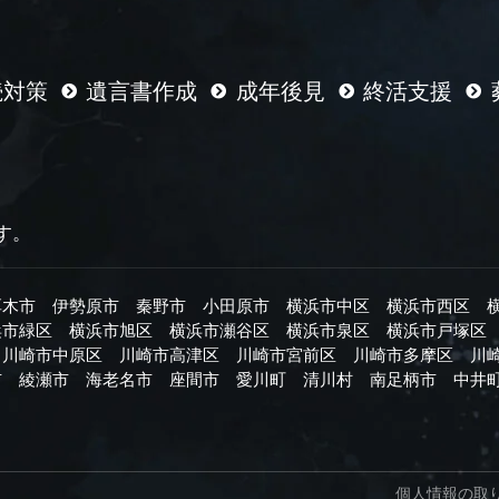
続対策
遺言書作成
成年後見
終活支援
す。
厚木市
伊勢原市
秦野市
小田原市
横浜市中区
横浜市西区
浜市緑区
横浜市旭区
横浜市瀬谷区
横浜市泉区
横浜市戸塚区
川崎市中原区
川崎市高津区
川崎市宮前区
川崎市多摩区
川
市
綾瀬市
海老名市
座間市
愛川町
清川村
南足柄市
中井
個人情報の取