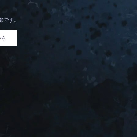
部です。
から