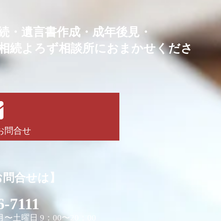
続・
遺言書作成・成年後見・
相続よろず相談所におまかせくださ
！
お問合せ
お問合せは】
6-7111
〜土曜日 9：00〜20：00