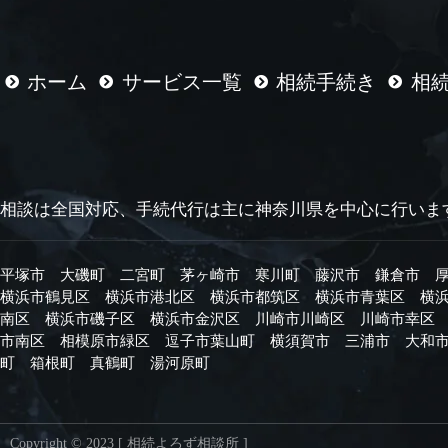
ホーム
サービス一覧
相続手続き
相
相談は全国対応、手続代行は主に
神奈川県を中心に行いま
平塚市
大磯町
二宮町
茅ヶ崎市
寒川町
藤沢市
鎌倉市
横浜市鶴見区
横浜市港北区
横浜市都筑区
横浜市青葉区
横
南区
横浜市磯子区
横浜市金沢区
川崎市川崎区
川崎市幸区
市南区
相模原市緑区
逗子市
葉山町
横須賀市
三浦市
大和
町
箱根町
真鶴町
湯河原町
Copyright © 2023 [ 相続よろず相談所 ]