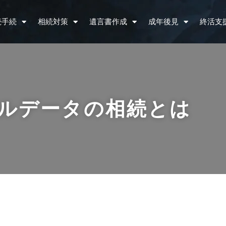
続手続
相続対策
遺言書作成
成年後見
終活支
ルデータの相続とは