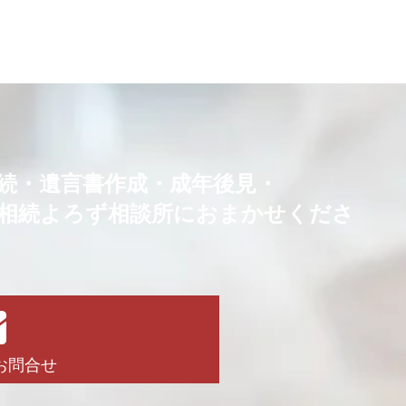
続・
遺言書作成・成年後見・
相続よろず相談所におまかせくださ
！
お問合せ