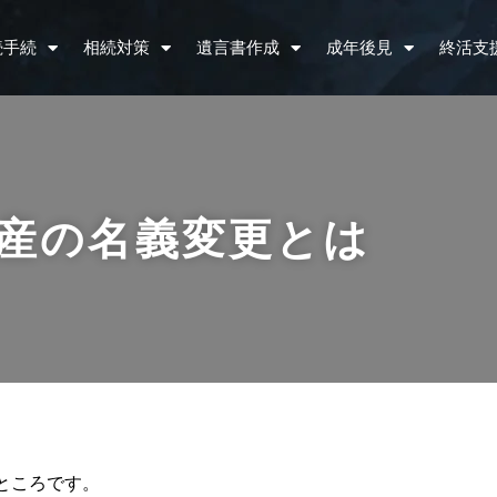
続手続
相続対策
遺言書作成
成年後見
終活支
産の名義変更とは
ところです。