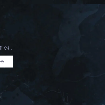
部です。
から