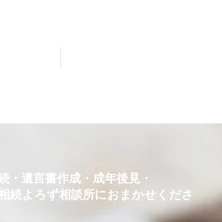
続・
遺言書作成・成年後見・
相続よろず相談所におまかせくださ
！