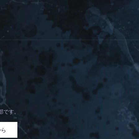
部です。
から