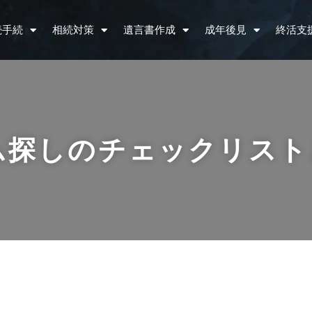
続手続
相続対策
遺言書作成
成年後見
終活支
ム探しのチェックリスト