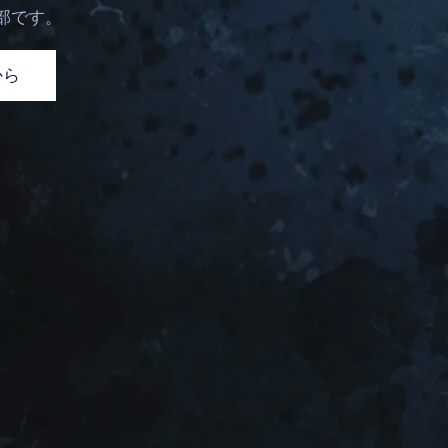
部です。
から