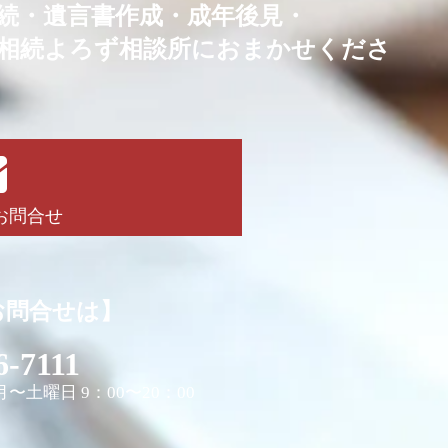
続・
遺言書作成・成年後見・
相続よろず相談所におまかせくださ
！
お問合せ
お問合せは】
6-7111
〜土曜日 9：00〜20：00