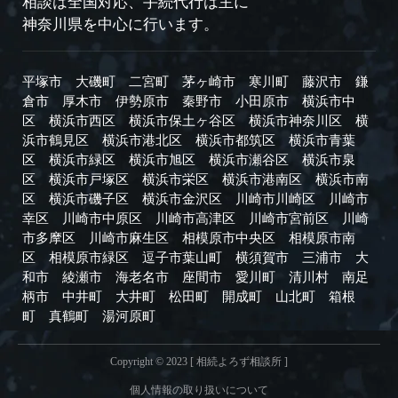
相談は全国対応、手続代行は主に
神奈川県を中心に行います。
平塚市
大磯町
二宮町
茅ヶ崎市
寒川町
藤沢市
鎌
倉市
厚木市
伊勢原市
秦野市
小田原市
横浜市中
区
横浜市西区
横浜市保土ヶ谷区
横浜市神奈川区
横
浜市鶴見区
横浜市港北区
横浜市都筑区
横浜市青葉
区
横浜市緑区
横浜市旭区
横浜市瀬谷区
横浜市泉
区
横浜市戸塚区
横浜市栄区
横浜市港南区
横浜市南
区
横浜市磯子区
横浜市金沢区
川崎市川崎区
川崎市
幸区
川崎市中原区
川崎市高津区
川崎市宮前区
川崎
市多摩区
川崎市麻生区
相模原市中央区
相模原市南
区
相模原市緑区
逗子市
葉山町
横須賀市
三浦市
大
和市
綾瀬市
海老名市
座間市
愛川町
清川村
南足
柄市
中井町
大井町
松田町
開成町
山北町
箱根
町
真鶴町
湯河原町
Copyright © 2023 [ 相続よろず相談所 ]
個人情報の取り扱いについて