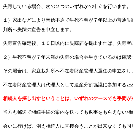
失踪している場合、次の２つのいずれかの申立を行います。
１）家出などにより音信不通で生死不明が７年以上の普通失
判所へ失踪の宣告を申立します。
失踪宣告確定後、１０日以内に失踪届を提出すれば、失踪者
２）生死不明が７年未満の失踪の場合や生きているのは確認
その場合は、家庭裁判所へ不在者財産管理人選任の申立をし
不在者財産管理人は代理人として遺産分割協議に参加するた
相続人を探し出すということは、いずれのケースでも手間が
当方も郵送で相続手続の案内を送っても返事をもらえない相
会いに行けば、例え相続人に直接会うことが出来なくても同