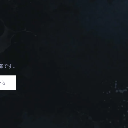
部です。
から