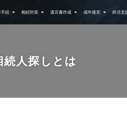
続手続
相続対策
遺言書作成
成年後見
終活支
相続人探しとは