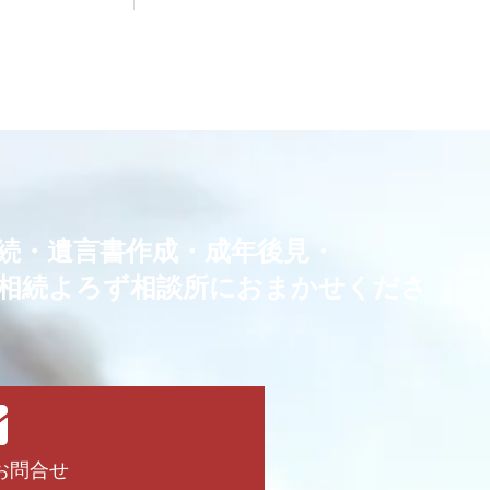
続・
遺言書作成・成年後見・
相続よろず相談所におまかせくださ
！
お問合せ