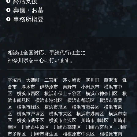
終活支援
葬儀・お墓
事務所概要
相談は全国対応、手続代行は主に
神奈川県を中心に行います。
平塚市
大磯町
二宮町
茅ヶ崎市
寒川町
藤沢市
鎌
倉市
厚木市
伊勢原市
秦野市
小田原市
横浜市中
区
横浜市西区
横浜市保土ヶ谷区
横浜市神奈川区
横
浜市鶴見区
横浜市港北区
横浜市都筑区
横浜市青葉
区
横浜市緑区
横浜市旭区
横浜市瀬谷区
横浜市泉
区
横浜市戸塚区
横浜市栄区
横浜市港南区
横浜市南
区
横浜市磯子区
横浜市金沢区
川崎市川崎区
川崎市
幸区
川崎市中原区
川崎市高津区
川崎市宮前区
川崎
市多摩区
川崎市麻生区
相模原市中央区
相模原市南