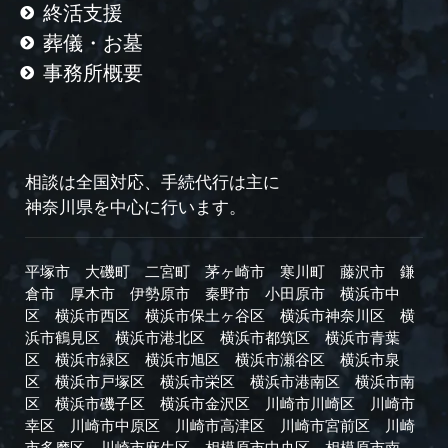
終活支援
葬儀・お墓
事務所概要
相談は全国対応、手続代行は主に
神奈川県を中心に行います。
平塚市
大磯町
二宮町
茅ヶ崎市
寒川町
藤沢市
鎌
倉市
厚木市
伊勢原市
秦野市
小田原市
横浜市中
区
横浜市西区
横浜市保土ヶ谷区
横浜市神奈川区
横
浜市鶴見区
横浜市港北区
横浜市都筑区
横浜市青葉
区
横浜市緑区
横浜市旭区
横浜市瀬谷区
横浜市泉
区
横浜市戸塚区
横浜市栄区
横浜市港南区
横浜市南
区
横浜市磯子区
横浜市金沢区
川崎市川崎区
川崎市
幸区
川崎市中原区
川崎市高津区
川崎市宮前区
川崎