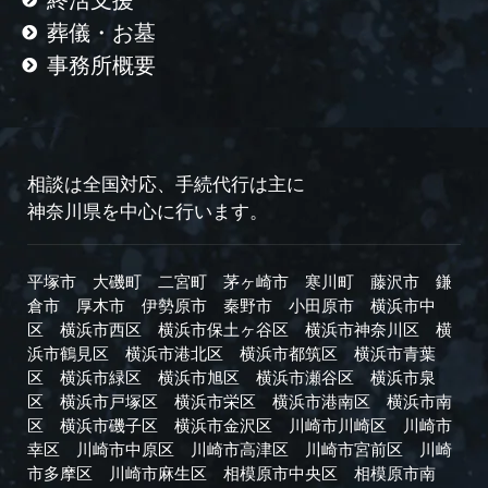
葬儀・お墓
事務所概要
相談は全国対応、手続代行は主に
神奈川県を中心に行います。
平塚市
大磯町
二宮町
茅ヶ崎市
寒川町
藤沢市
鎌
倉市
厚木市
伊勢原市
秦野市
小田原市
横浜市中
区
横浜市西区
横浜市保土ヶ谷区
横浜市神奈川区
横
浜市鶴見区
横浜市港北区
横浜市都筑区
横浜市青葉
区
横浜市緑区
横浜市旭区
横浜市瀬谷区
横浜市泉
区
横浜市戸塚区
横浜市栄区
横浜市港南区
横浜市南
区
横浜市磯子区
横浜市金沢区
川崎市川崎区
川崎市
幸区
川崎市中原区
川崎市高津区
川崎市宮前区
川崎
市多摩区
川崎市麻生区
相模原市中央区
相模原市南