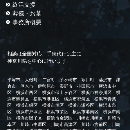
終活支援
葬儀・お墓
事務所概要
相談は全国対応、手続代行は主に
神奈川県を中心に行います。
平塚市
大磯町
二宮町
茅ヶ崎市
寒川町
藤沢市
鎌
倉市
厚木市
伊勢原市
秦野市
小田原市
横浜市中
区
横浜市西区
横浜市保土ヶ谷区
横浜市神奈川区
横
浜市鶴見区
横浜市港北区
横浜市都筑区
横浜市青葉
区
横浜市緑区
横浜市旭区
横浜市瀬谷区
横浜市泉
区
横浜市戸塚区
横浜市栄区
横浜市港南区
横浜市南
区
横浜市磯子区
横浜市金沢区
川崎市川崎区
川崎市
幸区
川崎市中原区
川崎市高津区
川崎市宮前区
川崎