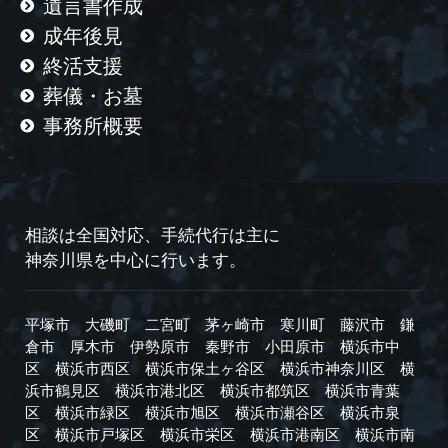
遺言書作成
成年後見
終活支援
葬儀・お墓
事務所概要
相談は全国対応、手続代行は主に
神奈川県を中心に行います。
平塚市
大磯町
二宮町
茅ヶ崎市
寒川町
藤沢市
鎌
倉市
厚木市
伊勢原市
秦野市
小田原市
横浜市中
区
横浜市西区
横浜市保土ヶ谷区
横浜市神奈川区
横
浜市鶴見区
横浜市港北区
横浜市都筑区
横浜市青葉
区
横浜市緑区
横浜市旭区
横浜市瀬谷区
横浜市泉
区
横浜市戸塚区
横浜市栄区
横浜市港南区
横浜市南