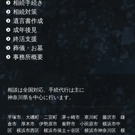
相続手続き
相続対策
遺言書作成
成年後見
終活支援
葬儀・お墓
事務所概要
相談は全国対応、手続代行は主に
神奈川県を中心に行います。
平塚市
大磯町
二宮町
茅ヶ崎市
寒川町
藤沢市
鎌
倉市
厚木市
伊勢原市
秦野市
小田原市
横浜市中
区
横浜市西区
横浜市保土ヶ谷区
横浜市神奈川区
横