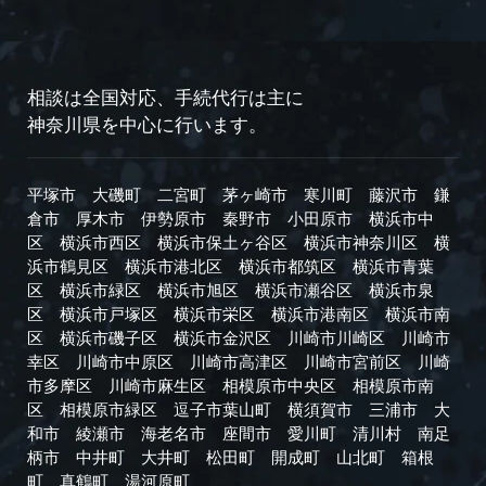
相談は全国対応、手続代行は主に
神奈川県を中心に行います。
平塚市
大磯町
二宮町
茅ヶ崎市
寒川町
藤沢市
鎌
倉市
厚木市
伊勢原市
秦野市
小田原市
横浜市中
区
横浜市西区
横浜市保土ヶ谷区
横浜市神奈川区
横
浜市鶴見区
横浜市港北区
横浜市都筑区
横浜市青葉
区
横浜市緑区
横浜市旭区
横浜市瀬谷区
横浜市泉
区
横浜市戸塚区
横浜市栄区
横浜市港南区
横浜市南
区
横浜市磯子区
横浜市金沢区
川崎市川崎区
川崎市
幸区
川崎市中原区
川崎市高津区
川崎市宮前区
川崎
市多摩区
川崎市麻生区
相模原市中央区
相模原市南
区
相模原市緑区
逗子市
葉山町
横須賀市
三浦市
大
和市
綾瀬市
海老名市
座間市
愛川町
清川村
南足
柄市
中井町
大井町
松田町
開成町
山北町
箱根
町
真鶴町
湯河原町