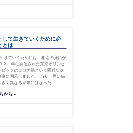
として生きていくために必
ととは
て生きていくためには、相応の覚悟が
２０２１年に開催された東京オリンピ
ンピックはコロナ禍という困難な状
無事に閉幕しました。 当初、思い描
大きく異なる結果にはなった
らから »