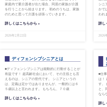
家庭内で要介護者が出た場合、同居の家族が介護
シニ
を行うことから始まります。 初めのうちは、家族
かで
のためと思って介護を頑張っていきます。
われ
詳しくはこちらから »
詳し
2026年2月22日
202
ディフェンシブシニアとは
■ディフェンシブシニアは能動的に行動することが
有益です！ 超高齢社会において、その主役とも言
■仕
えるのは、シニアの世代です。 シニアというの
は！
は、定義は定かではありませんが、一般的には６
す。
５歳以上と言われます。 もちろん、７０歳
と、
なら
詳しくはこちらから »
詳し