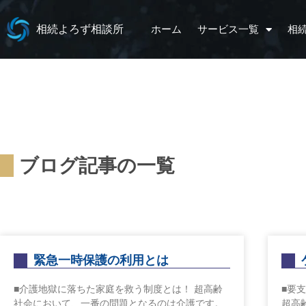
相続よろず相談所
ホーム
サービス一覧
相
ブログ記事の一覧
緊急一時保護の利用とは
■介護地獄に落ちた家庭を救う制度とは！ 超高齢
■要
社会において、一番の問題となるのは介護です。
超高