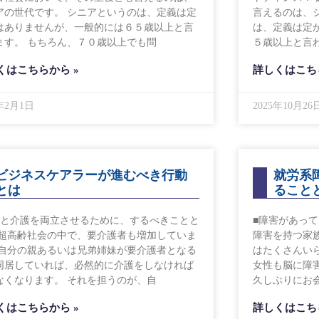
アの世代です。 シニアというのは、定義は定
言えるのは、
はありませんが、一般的には６５歳以上と言
は、定義は定
ます。 もちろん、７０歳以上でも問
５歳以上と言
くはこちらから »
詳しくはこち
6年2月1日
2025年10月26
ビジネスケアラーが進むべき行動
就労系
とは
ること
事と介護を両立させるために、するべきことと
■障害があっ
 超高齢社会の中で、要介護者も増加していま
障害を持つ家
 自分の親あるいは兄弟姉妹が要介護者となる
はたくさんい
同居していれば、必然的に介護をしなければ
女性も脳に障
なくなります。 それを担うのが、自
久しぶりにお
くはこちらから »
詳しくはこち