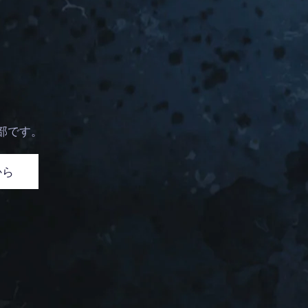
部です。
から