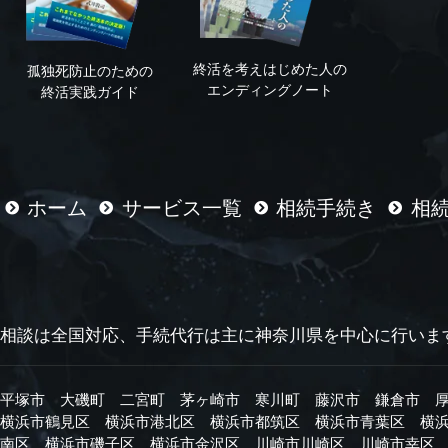
終活を考えはじめた人の
孤独死防止のための
エンディングノート
終活実践ガイド
ホーム
サービス一覧
相続手続き
相
相談は全国対応、手続代行は主に
神奈川県を中心に行いま
平塚市
大磯町
二宮町
茅ヶ崎市
寒川町
藤沢市
鎌倉市
横浜市鶴見区
横浜市港北区
横浜市都筑区
横浜市青葉区
横
南区
横浜市磯子区
横浜市金沢区
川崎市川崎区
川崎市幸区