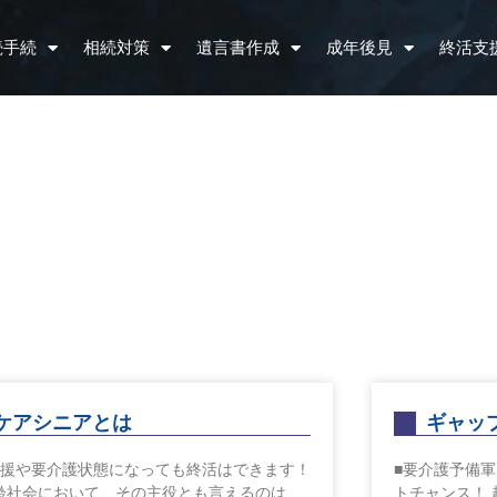
続手続
相続対策
遺言書作成
成年後見
終活支
ケアシニアとは
ギャッ
支援や要介護状態になっても終活はできます！
■要介護予備
齢社会において、その主役とも言えるのは、
トチャンス！