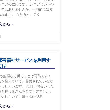
シニアの世代です。 シニアというの
かではありませんが、一般的には６
われます。 もちろん、７０
らから »
日
障害福祉サービスを利用す
とは
ても無理なく働くことは可能です！
族を抱えていて、苦労されている方
らっしゃいます。 先日、お会いした
害を持つ娘さんを育てた方でした。
会いしたので、娘さんの現況
らから »