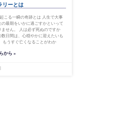
ラリーとは
で起こる一瞬の奇跡とは 人生で大事
生の最期をいかに過ごすかといって
りません。 人は必ず死ぬのですか
の数日間は、心穏やかに迎えたいも
も、もうすぐ亡くなることがわか
らから »
日