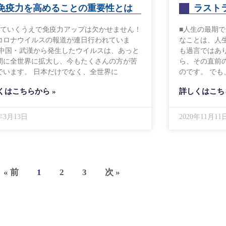
免疫力を高めることの重要性とは
ラスト
きていくうえで免疫力アップは欠かせません！
■人生の最期
コロナウイルスの報道が連日行われていま
なことは、人
 中国・武漢から発生したウイルスは、あっと
も過言ではあ
間に全世界に拡大し、今もたくさんの方が苦
ら、その直前
でいます。 日本だけでなく、全世界に
のです。 で
くはこちらから »
詳しくはこち
1年3月13日
2020年11月11
« 前
1
2
3
次 »