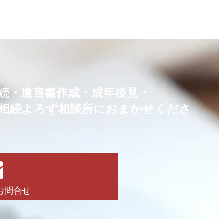
続・
遺言書作成・成年後見・
相続よろず相談所におまかせくださ
！
お問合せ