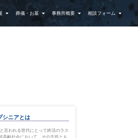
援
葬儀・お墓
事務所概要
相談フォーム
プシニアとは
軍と言われる世代にとって終活のラス
 超高齢社会において、その主役とも