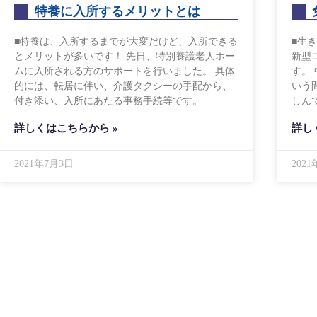
特養に入所するメリットとは
■特養は、入所するまでが大変だけど、入所できる
■生
とメリットが多いです！ 先日、特別養護老人ホー
新型
ムに入所される方のサポートを行いました。 具体
す。
的には、転居に伴い、介護タクシーの手配から、
いう
付き添い、入所にあたる事務手続等です。
しん
詳しくはこちらから »
詳し
2021年7月3日
202