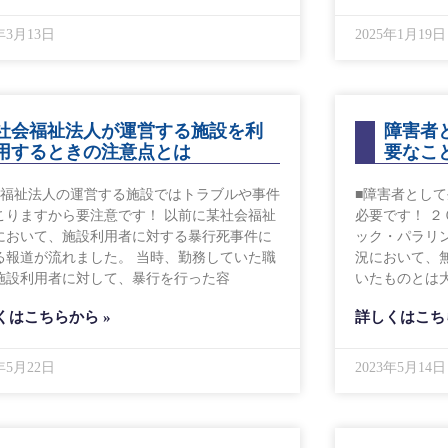
5年3月13日
2025年1月19日
社会福祉法人が運営する施設を利
障害者
用するときの注意点とは
要なこ
会福祉法人の運営する施設ではトラブルや事件
■障害者とし
こりますから要注意です！ 以前に某社会福祉
必要です！ 
において、施設利用者に対する暴行死事件に
ック・パラリ
る報道が流れました。 当時、勤務していた職
況において、
施設利用者に対して、暴行を行った容
いたものとは
くはこちらから »
詳しくはこち
3年5月22日
2023年5月14日