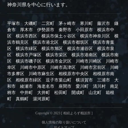
神奈川県を中心に行います。
平塚市
大磯町
二宮町
茅ヶ崎市
寒川町
藤沢市
鎌
倉市
厚木市
伊勢原市
秦野市
小田原市
横浜市中
区
横浜市西区
横浜市保土ヶ谷区
横浜市神奈川区
横
浜市鶴見区
横浜市港北区
横浜市都筑区
横浜市青葉
区
横浜市緑区
横浜市旭区
横浜市瀬谷区
横浜市泉
区
横浜市戸塚区
横浜市栄区
横浜市港南区
横浜市南
区
横浜市磯子区
横浜市金沢区
川崎市川崎区
川崎市
幸区
川崎市中原区
川崎市高津区
川崎市宮前区
川崎
市多摩区
川崎市麻生区
相模原市中央区
相模原市南
区
相模原市緑区
逗子市
葉山町
横須賀市
三浦市
大
和市
綾瀬市
海老名市
座間市
愛川町
清川村
南足
柄市
中井町
大井町
松田町
開成町
山北町
箱根
町
真鶴町
湯河原町
Copyright © 2023 [ 相続よろず相談所 ]
個人情報の取り扱いについて
サイトマップ