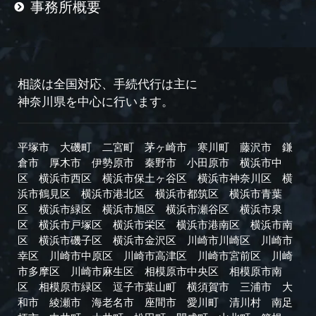
事務所概要
相談は全国対応、手続代行は主に
神奈川県を中心に行います。
平塚市
大磯町
二宮町
茅ヶ崎市
寒川町
藤沢市
鎌
倉市
厚木市
伊勢原市
秦野市
小田原市
横浜市中
区
横浜市西区
横浜市保土ヶ谷区
横浜市神奈川区
横
浜市鶴見区
横浜市港北区
横浜市都筑区
横浜市青葉
区
横浜市緑区
横浜市旭区
横浜市瀬谷区
横浜市泉
区
横浜市戸塚区
横浜市栄区
横浜市港南区
横浜市南
区
横浜市磯子区
横浜市金沢区
川崎市川崎区
川崎市
幸区
川崎市中原区
川崎市高津区
川崎市宮前区
川崎
市多摩区
川崎市麻生区
相模原市中央区
相模原市南
区
相模原市緑区
逗子市
葉山町
横須賀市
三浦市
大
和市
綾瀬市
海老名市
座間市
愛川町
清川村
南足