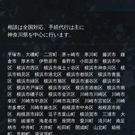
相談は全国対応、手続代行は主に
神奈川県を中心に行います。
平塚市
大磯町
二宮町
茅ヶ崎市
寒川町
藤沢市
鎌
倉市
厚木市
伊勢原市
秦野市
小田原市
横浜市中
区
横浜市西区
横浜市保土ヶ谷区
横浜市神奈川区
横
浜市鶴見区
横浜市港北区
横浜市都筑区
横浜市青葉
区
横浜市緑区
横浜市旭区
横浜市瀬谷区
横浜市泉
区
横浜市戸塚区
横浜市栄区
横浜市港南区
横浜市南
区
横浜市磯子区
横浜市金沢区
川崎市川崎区
川崎市
幸区
川崎市中原区
川崎市高津区
川崎市宮前区
川崎
市多摩区
川崎市麻生区
相模原市中央区
相模原市南
区
相模原市緑区
逗子市
葉山町
横須賀市
三浦市
大
和市
綾瀬市
海老名市
座間市
愛川町
清川村
南足
柄市
中井町
大井町
松田町
開成町
山北町
箱根
町
真鶴町
湯河原町