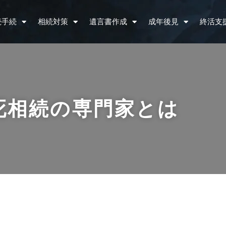
続手続
相続対策
遺言書作成
成年後見
終活支
死相続の専門家とは