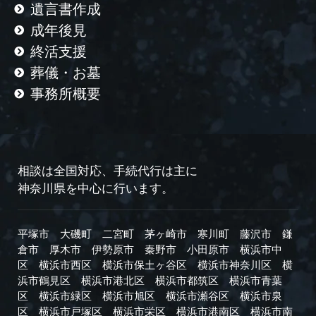
遺言書作成
成年後見
終活支援
葬儀・お墓
事務所概要
相談は全国対応、手続代行は主に
神奈川県を中心に行います。
平塚市
大磯町
二宮町
茅ヶ崎市
寒川町
藤沢市
鎌
倉市
厚木市
伊勢原市
秦野市
小田原市
横浜市中
区
横浜市西区
横浜市保土ヶ谷区
横浜市神奈川区
横
浜市鶴見区
横浜市港北区
横浜市都筑区
横浜市青葉
区
横浜市緑区
横浜市旭区
横浜市瀬谷区
横浜市泉
区
横浜市戸塚区
横浜市栄区
横浜市港南区
横浜市南